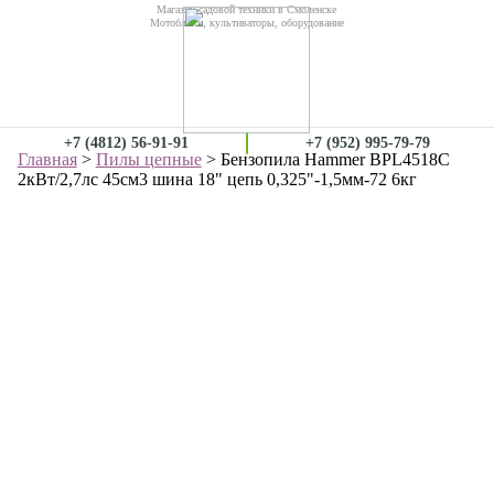
Магазин садовой техники в Смоленске
Мотоблоки, культиваторы, оборудование
+7 (4812) 56-91-91
+7 (952) 995-79-79
Главная
>
Пилы цепные
> Бензопила Hammer BPL4518C
2кВт/2,7лс 45см3 шина 18" цепь 0,325"-1,5мм-72 6кг