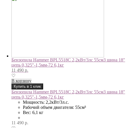
Бензопила Hammer BPL5518C 2,2кВт/3лс 55см3 шина 18″
цепь 0,325″-1,5мм-72 6,1кг
11 490
р.
♡
В корзину
Купить в 1 клик
Бензопила Hammer BPL5518C 2,2кВт/3лс 55см3 шина 18″
цепь 0,325″-1,5мм-72 6,1кг
Мощность: 2,2кВт/3л.с.
Рабочий объем двигателя: 55см³
Вес: 6,1 кг
11 490
р.