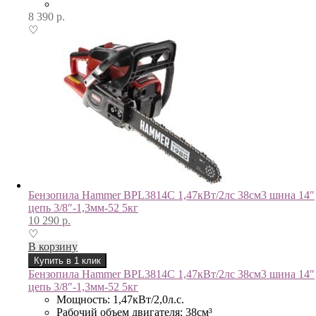
8 390
р.
♡
Бензопила Hammer BPL3814C 1,47кВт/2лс 38см3 шина 14″
цепь 3/8″-1,3мм-52 5кг
10 290
р.
♡
В корзину
Купить в 1 клик
Бензопила Hammer BPL3814C 1,47кВт/2лс 38см3 шина 14″
цепь 3/8″-1,3мм-52 5кг
Мощность: 1,47кВт/2,0л.с.
Рабочий объем двигателя: 38см³