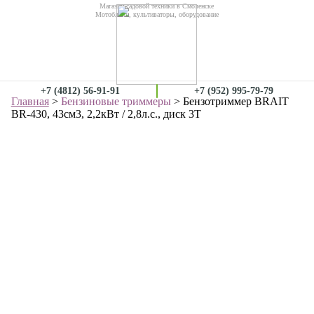
Магазин садовой техники в Смоленске
Мотоблоки, культиваторы, оборудование
+7 (4812) 56-91-91
+7 (952) 995-79-79
Главная
>
Бензиновые триммеры
> Бензотриммер BRAIT
BR-430, 43см3, 2,2кВт / 2,8л.с., диск 3Т