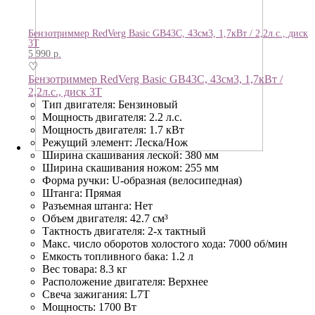
Бензотриммер RedVerg Basic GB43C, 43см3, 1,7кВт / 2,2л.с., диск
3Т
5 990
р.
♡
Бензотриммер RedVerg Basic GB43C, 43см3, 1,7кВт /
2,2л.с., диск 3Т
Тип двигателя: Бензиновый
Мощность двигателя: 2.2 л.с.
Мощность двигателя: 1.7 кВт
Режущий элемент: Леска/Нож
Ширина скашивания леской: 380 мм
Ширина скашивания ножом: 255 мм
Форма ручки: U-образная (велосипедная)
Штанга: Прямая
Разъемная штанга: Нет
Объем двигателя: 42.7 см³
Тактность двигателя: 2-х тактный
Макс. число оборотов холостого хода: 7000 об/мин
Емкость топливного бака: 1.2 л
Вес товара: 8.3 кг
Расположение двигателя: Верхнее
Свеча зажигания: L7T
Мощность: 1700 Вт