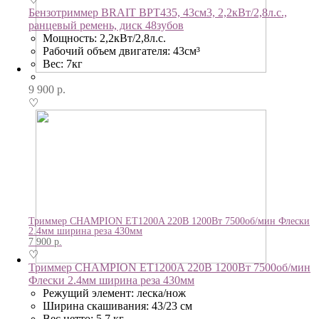
Бензотриммер BRAIT BPT435, 43см3, 2,2кВт/2,8л.с.,
ранцевый ремень, диск 48зубов
Мощность: 2,2кВт/2,8л.с.
Рабочий объем двигателя: 43см³
Вес: 7кг
9 900
р.
♡
Триммер CHAMPION ET1200A 220В 1200Вт 7500об/мин Флески
2.4мм ширина реза 430мм
7 900
р.
♡
Триммер CHAMPION ET1200A 220В 1200Вт 7500об/мин
Флески 2.4мм ширина реза 430мм
Режущий элемент: леска/нож
Ширина скашивания: 43/23 см
Вес нетто: 5,7 кг