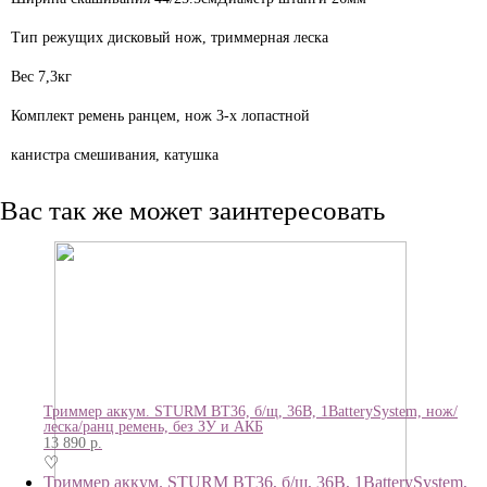
Тип режущих
дисковый нож, триммерная леска
Вес
7,3кг
Комплект
ремень ранцем, нож 3-х лопастной
канистра смешивания, катушка
Вас так же может заинтересовать
Триммер аккум. STURM BT36, б/щ, 36В, 1BatterySystem, нож/
леска/ранц ремень, без ЗУ и АКБ
13 890
р.
♡
Триммер аккум. STURM BT36, б/щ, 36В, 1BatterySystem,