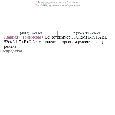
Магазин садовой техники в Смоленске
Мотоблоки, культиваторы, оборудование
+7 (4812) 56-91-91
+7 (952) 995-79-79
Главная
>
Триммеры
> Бензотриммер STURM! BT9152BL
52см3 1,7 кВт/2,3 л.с., нож/леска эргоном рукоятка ранц
ремень
Распродажа!