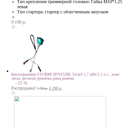
Тип крепления триммерной головки: Гайка М10*1,25
левая
Тип стартера: стартер с облегченным запуском
9 190
р.
♡
Бензотриммер STURM! BT9152BL 52см3 1,7 кВт/2,3 л.с., нож/
леска эргоном рукоятка ранц ремень
- 15 %
Распродажа!
6 190
р.
7 250
р.
♡