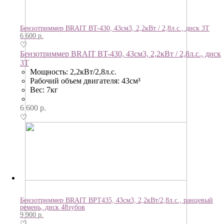
Бензотриммер BRAIT BT-430, 43см3, 2,2кВт / 2,8л.с., диск 3Т
6 600
р.
♡
Бензотриммер BRAIT BT-430, 43см3, 2,2кВт / 2,8л.с., диск
3Т
Мощность: 2,2кВт/2,8л.с.
Рабочий объем двигателя: 43см³
Вес: 7кг
6 600
р.
♡
Бензотриммер BRAIT BPT435, 43см3, 2,2кВт/2,8л.с., ранцевый
ремень, диск 48зубов
9 900
р.
♡