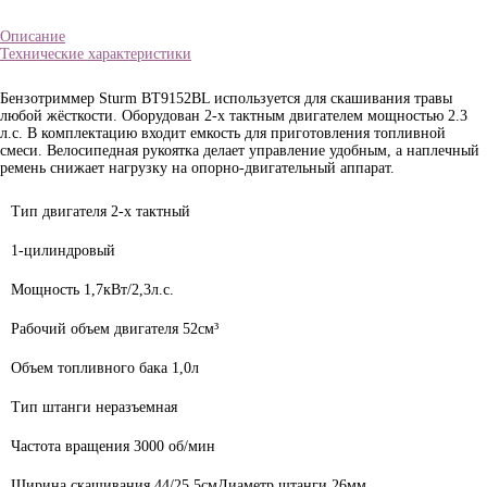
Описание
Технические характеристики
Бензотриммер Sturm BT9152BL используется для скашивания травы
любой жёсткости. Оборудован 2-х тактным двигателем мощностью 2.3
л.с. В комплектацию входит емкость для приготовления топливной
смеси. Велосипедная рукоятка делает управление удобным, а наплечный
ремень снижает нагрузку на опорно-двигательный аппарат.
Тип двигателя
2-х тактный
1-цилиндровый
Мощность
1,7кВт/2,3л.с.
Рабочий объем двигателя
52см³
Объем топливного бака
1,0л
Тип штанги
неразъемная
Частота вращения
3000 об/мин
Ширина скашивания 44/25.5смДиаметр штанги
26мм