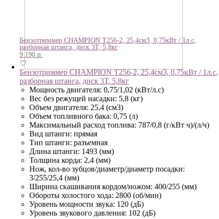
Бензотриммер CHAMPION Т256-2, 25,4см3, 0,75кВт / 1л.с,
разборная штанга, диск 3Т, 5,8кг
9 190
р.
♡
Бензотриммер CHAMPION Т256-2, 25,4см3, 0,75кВт / 1л.с,
разборная штанга, диск 3Т, 5,8кг
Мощность двигателя: 0,75/1,02 (кВт/л.с)
Вес без режущей насадки: 5,8 (кг)
Объем двигателя: 25,4 (см3)
Объем топливного бака: 0,75 (л)
Максимальный расход топлива: 787/0,8 (г/кВт ч)/(л/ч)
Вид штанги: прямая
Тип штанги: разъемная
Длина штанги: 1493 (мм)
Толщина корда: 2,4 (мм)
Нож, кол-во зубцов/диаметр/диаметр посадки:
3/255/25,4 (мм)
Ширина скашивания кордом/ножом: 400/255 (мм)
Обороты холостого хода: 2800 (об/мин)
Уровень мощности звука: 120 (дБ)
Уровень звукового давления: 102 (дБ)