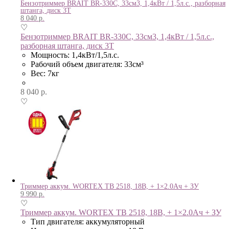
Бензотриммер BRAIT BR-330С, 33см3, 1,4кВт / 1,5л.с., разборная
штанга, диск 3Т
8 040
р.
♡
Бензотриммер BRAIT BR-330С, 33см3, 1,4кВт / 1,5л.с.,
разборная штанга, диск 3Т
Мощность: 1,4кВт/1,5л.с.
Рабочий объем двигателя: 33см³
Вес: 7кг
8 040
р.
♡
Триммер аккум. WORTEX TB 2518, 18В, + 1×2.0Ач + ЗУ
9 990
р.
♡
Триммер аккум. WORTEX TB 2518, 18В, + 1×2.0Ач + ЗУ
Тип двигателя: аккумуляторный