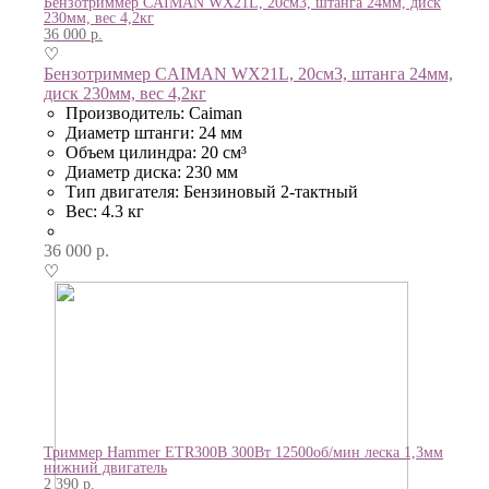
Бензотриммер CAIMAN WX21L, 20см3, штанга 24мм, диск
230мм, вес 4,2кг
36 000
р.
♡
Бензотриммер CAIMAN WX21L, 20см3, штанга 24мм,
диск 230мм, вес 4,2кг
Производитель: Caiman
Диаметр штанги: 24 мм
Объем цилиндра: 20 см³
Диаметр диска: 230 мм
Тип двигателя: Бензиновый 2-тактный
Вес: 4.3 кг
36 000
р.
♡
Триммер Hammer ETR300B 300Вт 12500об/мин леска 1,3мм
нижний двигатель
2 390
р.