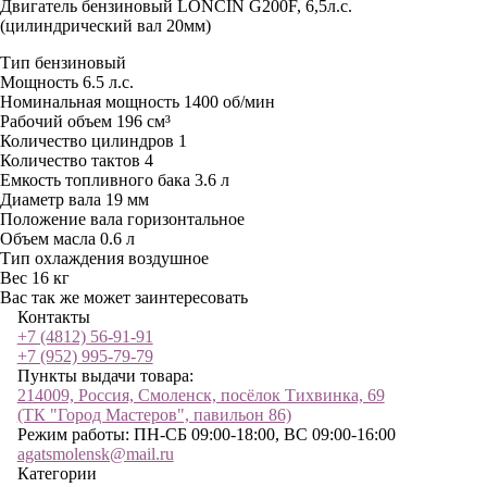
Двигатель бензиновый LONCIN G200F, 6,5л.с.
(цилиндрический вал 20мм)
Тип
бензиновый
Мощность
6.5 л.с.
Номинальная мощность
1400 об/мин
Рабочий объем
196 см³
Количество цилиндров
1
Количество тактов
4
Емкость топливного бака
3.6 л
Диаметр вала
19 мм
Положение вала
горизонтальное
Объем масла
0.6 л
Тип охлаждения
воздушное
Вес
16 кг
Вас так же может заинтересовать
Контакты
+7 (4812) 56-91-91
+7 (952) 995-79-79
Пункты выдачи товара:
214009, Россия, Смоленск, посёлок Тихвинка, 69
(ТК "Город Мастеров", павильон 86)
Режим работы: ПН-СБ 09:00-18:00, ВС 09:00-16:00
agatsmolensk@mail.ru
Категории