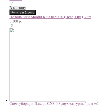
♡
В корзину
Купить в 1 клик
Полольники Мобил К на вал ø30 (Нева, Ока), 2шт
3 300
р.
♡
Снегоуборщик Пахарь СУБ-0,8 двухконтурный для мб