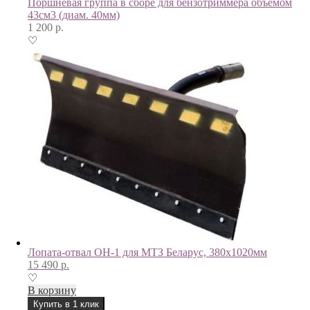
Поршневая группа в сборе для бензотриммера объемом
43см3 (диам. 40мм)
1 200
р.
♡
Лопата-отвал ОН-1 для МТЗ Беларус, 380х1020мм
15 490
р.
♡
В корзину
Купить в 1 клик