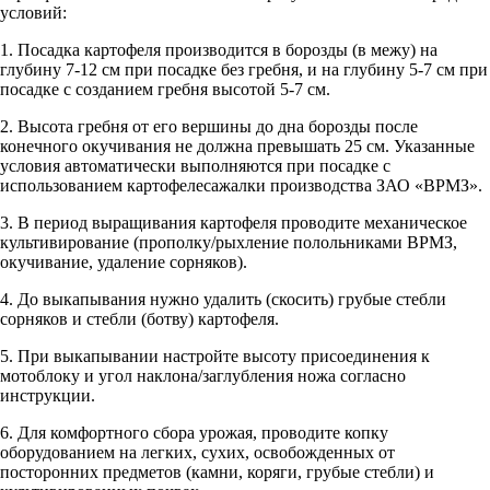
условий:
1. Посадка картофеля производится в борозды (в межу) на
глубину 7-12 см при посадке без гребня, и на глубину 5-7 см при
посадке с созданием гребня высотой 5-7 см.
2. Высота гребня от его вершины до дна борозды после
конечного окучивания не должна превышать 25 см. Указанные
условия автоматически выполняются при посадке с
использованием картофелесажалки производства ЗАО «ВРМЗ».
3. В период выращивания картофеля проводите механическое
культивирование (прополку/рыхление полольниками ВРМЗ,
окучивание, удаление сорняков).
4. До выкапывания нужно удалить (скосить) грубые стебли
сорняков и стебли (ботву) картофеля.
5. При выкапывании настройте высоту присоединения к
мотоблоку и угол наклона/заглубления ножа согласно
инструкции.
6. Для комфортного сбора урожая, проводите копку
оборудованием на легких, сухих, освобожденных от
посторонних предметов (камни, коряги, грубые стебли) и