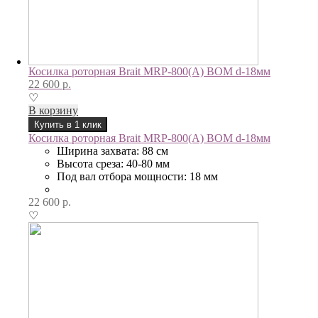
Косилка роторная Brait MRP-800(А) ВОМ d-18мм
22 600
р.
♡
В корзину
Купить в 1 клик
Косилка роторная Brait MRP-800(А) ВОМ d-18мм
Ширина захвата: 88 cм
Высота среза: 40-80 мм
Под вал отбора мощности: 18 мм
22 600
р.
♡