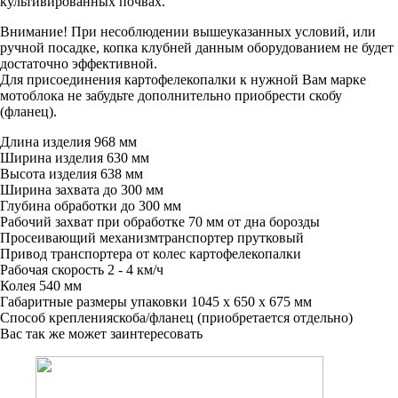
культивированных почвах.
Внимание! При несоблюдении вышеуказанных условий, или
ручной посадке, копка клубней данным оборудованием не будет
достаточно эффективной.
Для присоединения картофелекопалки к нужной Вам марке
мотоблока не забудьте дополнительно приобрести скобу
(фланец).
Длина изделия
968 мм
Ширина изделия
630 мм
Высота изделия
638 мм
Ширина захвата
до 300 мм
Глубина обработки
до 300 мм
Рабочий захват при обработке
70 мм от дна борозды
Просеивающий механизмтранспортер
прутковый
Привод транспортера
от колес картофелекопалки
Рабочая скорость
2 - 4 км/ч
Колея
540 мм
Габаритные размеры упаковки
1045 х 650 х 675 мм
Способ крепленияскоба/фланец
(приобретается отдельно)
Вас так же может заинтересовать