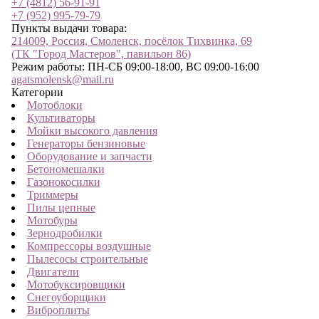
+7 (4812) 56-91-91
+7 (952) 995-79-79
Пункты выдачи товара:
214009, Россия, Смоленск, посёлок Тихвинка, 69
(ТК "Город Мастеров", павильон 86)
Режим работы: ПН-СБ 09:00-18:00, ВС 09:00-16:00
agatsmolensk@mail.ru
Категории
Мотоблоки
Культиваторы
Мойки высокого давления
Генераторы бензиновые
Оборудование и запчасти
Бетономешалки
Газонокосилки
Триммеры
Пилы цепные
Мотобуры
Зернодробилки
Компрессоры воздушные
Пылесосы строительные
Двигатели
Мотобуксировщики
Снегоуборщики
Виброплиты