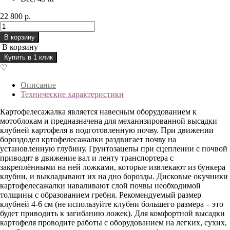
22 800 р.
В корзину
В корзину
Купить в 1 клик
♡
Описание
Технические характеристики
Картофелесажалка является навесным оборудованием к
мотоблокам и предназначена для механизированной высадки
клубней картофеля в подготовленную почву. При движении
бороздодел кртофелесажалки раздвигает почву на
установленную глубину. Грунтозацепы при сцеплении с почвой
приводят в движение вал и ленту транспортера с
закреплёнными на ней ложками, которые извлекают из бункера
клубни, и выкладывают их на дно борозды. Дисковые окучники
картофелесажалки наваливают слой почвы необходимой
толщины с образованием гребня. Рекомендуемый размер
клубней 4-6 см (не используйте клубни большего размера – это
будет приводить к загибанию ложек). Для комфортной высадки
картофеля проводите работы с оборудованием на легких, сухих,