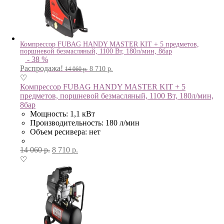
Компрессор FUBAG HANDY MASTER KIT + 5 предметов,
поршневой безмасляный, 1100 Вт, 180л/мин, 8бар
- 38 %
Распродажа!
8 710
р.
14 060
р.
♡
Компрессор FUBAG HANDY MASTER KIT + 5
предметов, поршневой безмасляный, 1100 Вт, 180л/мин,
8бар
Мощность: 1,1 кВт
Производительность: 180 л/мин
Объем ресивера: нет
14 060
р.
8 710
р.
♡