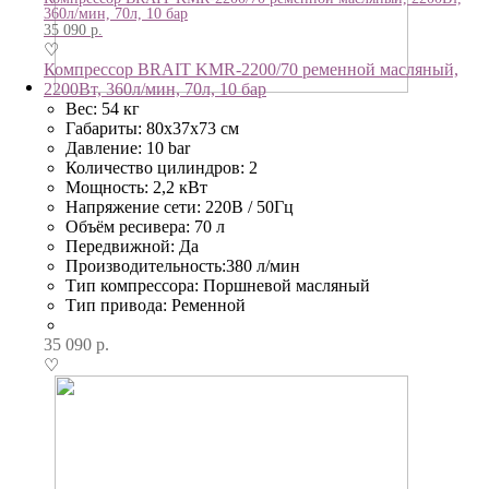
360л/мин, 70л, 10 бар
35 090
р.
♡
Компрессор BRAIT KMR-2200/70 ременной масляный,
2200Вт, 360л/мин, 70л, 10 бар
Вес: 54 кг
Габариты: 80х37х73 см
Давление: 10 bar
Количество цилиндров: 2
Мощность: 2,2 кВт
Напряжение сети: 220В / 50Гц
Объём ресивера: 70 л
Передвижной: Да
Производительность:380 л/мин
Тип компрессора: Поршневой масляный
Тип привода: Ременной
35 090
р.
♡