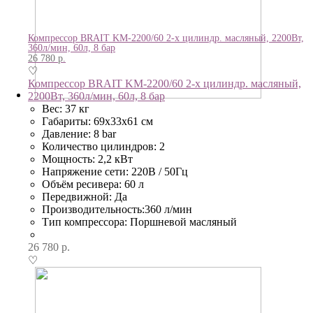
Компрессор BRAIT KM-2200/60 2-х цилиндр. масляный, 2200Вт,
360л/мин, 60л, 8 бар
26 780
р.
♡
Компрессор BRAIT KM-2200/60 2-х цилиндр. масляный,
2200Вт, 360л/мин, 60л, 8 бар
Вес: 37 кг
Габариты: 69х33х61 см
Давление: 8 bar
Количество цилиндров: 2
Мощность: 2,2 кВт
Напряжение сети: 220В / 50Гц
Объём ресивера: 60 л
Передвижной: Да
Производительность:360 л/мин
Тип компрессора: Поршневой масляный
26 780
р.
♡