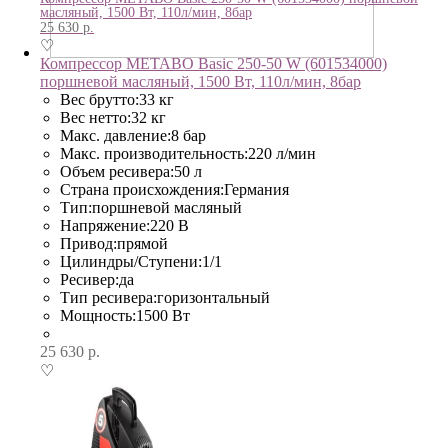
масляный, 1500 Вт, 110л/мин, 8бар
25 630
р.
♡
Компрессор METABO Basic 250-50 W (601534000)
поршневой масляный, 1500 Вт, 110л/мин, 8бар
Вес брутто:33 кг
Вес нетто:32 кг
Макс. давление:8 бар
Макс. производительность:220 л/мин
Объем ресивера:50 л
Страна происхождения:Германия
Тип:поршневой масляный
Напряжение:220 В
Привод:прямой
Цилиндры/Ступени:1/1
Ресивер:да
Тип ресивера:горизонтальный
Мощность:1500 Вт
25 630
р.
♡