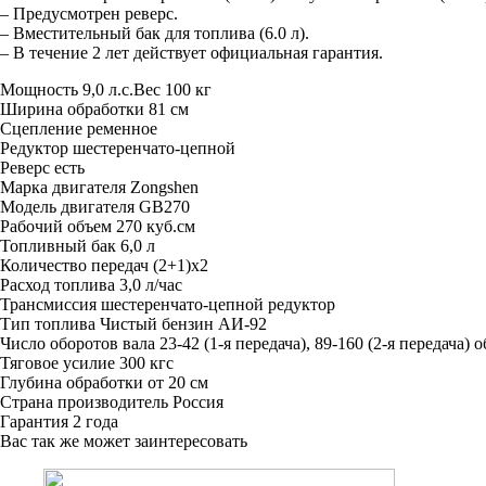
– Предусмотрен реверс.
– Вместительный бак для топлива (6.0 л).
– В течение 2 лет действует официальная гарантия.
Мощность
9,0 л.с.Вес 100 кг
Ширина обработки
81 см
Сцепление
ременное
Редуктор
шестеренчато-цепной
Реверс
есть
Марка двигателя
Zongshen
Модель двигателя
GB270
Рабочий объем
270 куб.см
Топливный бак
6,0 л
Количество передач
(2+1)х2
Расход топлива
3,0 л/час
Трансмиссия
шестеренчато-цепной редуктор
Тип топлива
Чистый бензин АИ-92
Число оборотов вала
23-42 (1-я передача), 89-160 (2-я передача) 
Тяговое усилие
300 кгс
Глубина обработки
от 20 см
Страна производитель
Россия
Гарантия
2 года
Вас так же может заинтересовать