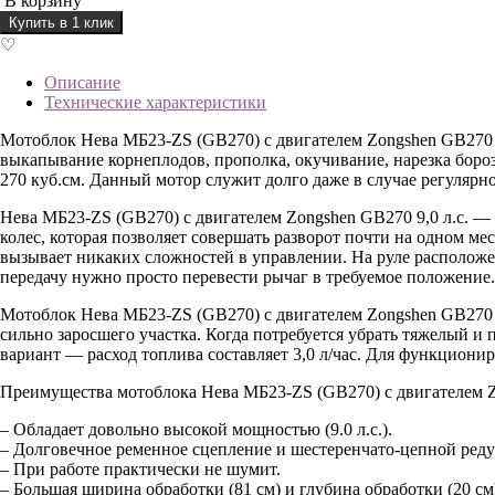
В корзину
Купить в 1 клик
♡
Описание
Технические характеристики
Мотоблок Нева МБ23-ZS (GB270) с двигателем Zongshen GB270 9,
выкапывание корнеплодов, прополка, окучивание, нарезка боро
270 куб.см. Данный мотор служит долго даже в случае регулярн
Нева МБ23-ZS (GB270) с двигателем Zongshen GB270 9,0 л.с. —
колес, которая позволяет совершать разворот почти на одном ме
вызывает никаких сложностей в управлении. На руле расположе
передачу нужно просто перевести рычаг в требуемое положение.
Мотоблок Нева МБ23-ZS (GB270) с двигателем Zongshen GB270 9
сильно заросшего участка. Когда потребуется убрать тяжелый 
вариант — расход топлива составляет 3,0 л/час. Для функцион
Преимущества мотоблока Нева МБ23-ZS (GB270) с двигателем Zo
– Обладает довольно высокой мощностью (9.0 л.с.).
– Долговечное ременное сцепление и шестеренчато-цепной реду
– При работе практически не шумит.
– Большая ширина обработки (81 см) и глубина обработки (20 см