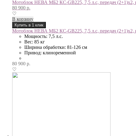
Мотоблок НЕВА МБ2 КС-GB225, 7,5 л.с, передач (2+1)x2, к
80 900
р.
♡
В корзину
Купить в 1 клик
Мотоблок НЕВА МБ2 КС-GB225, 7,5 л.с, передач (2+1)x2, к
Мощность: 7,5 л.с.
Вес: 85 кг
Ширина обработки: 81-126 см
Привод: клиноременной
80 900
р.
♡