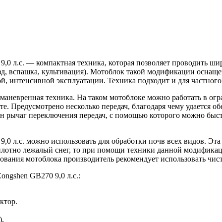
0 л.с. — компактная техника, которая позволяет проводить шир
зд, вспашка, культивация). Мотоблок такой модификации оснащ
ой, интенсивной эксплуатации. Техника подходит и для частног
 маневренная техника. На таком мотоблоке можно работать в ог
сте. Предусмотрено несколько передач, благодаря чему удается о
н рычаг переключения передач, с помощью которого можно быст
,0 л.с. можно использовать для обработки почв всех видов. Эт
и плотно лежалый снег, то при помощи техники данной модифика
ирования мотоблока производитель рекомендует использовать чи
ngshen GB270 9,0 л.с.:
ктор.
).