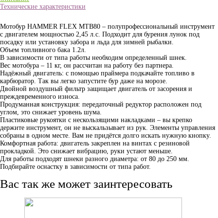
Технические характеристики
Мотобур HAMMER FLEX MTB80 – полупрофессиональный инструмент
с двигателем мощностью 2,45 л.с. Подходит для бурения лунок под
посадку или установку забора и льда для зимней рыбалки.
Объем топливного бака 1.2л.
В зависимости от типа работы необходим определенный шнек.
Вес мотобура – 11 кг, он рассчитан на работу без партнера.
Надёжный двигатель: с помощью праймера подкачайте топливо в
карбюратор. Так вы легко запустите бур даже на морозе.
Двойной воздушный фильтр защищает двигатель от засорения и
преждевременного износа.
Продуманная конструкция: передаточный редуктор расположен под
углом, это снижает уровень шума.
Пластиковые рукоятки с нескользящими накладками – вы крепко
держите инструмент, он не выскальзывает из рук. Элементы управления
собраны в одном месте. Вам не придётся долго искать нужную кнопку.
Комфортная работа: двигатель закреплен на винтах с резиновой
прокладкой. Это снижает вибрацию, руки устают меньше.
Для работы подходят шнеки разного диаметра: от 80 до 250 мм.
Подбирайте оснастку в зависимости от типа работ.
Вас так же может заинтересовать