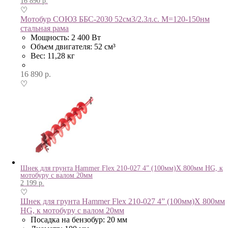
16 890
р.
♡
Мотобур СОЮЗ ББС-2030 52см3/2.3л.с. М=120-150нм
стальная рама
Мощность: 2 400 Вт
Объем двигателя: 52 см³
Вес: 11,28 кг
16 890
р.
♡
Шнек для грунта Hammer Flex 210-027 4” (100мм)X 800мм HG, к
мотобуру с валом 20мм
2 199
р.
♡
Шнек для грунта Hammer Flex 210-027 4” (100мм)X 800мм
HG, к мотобуру с валом 20мм
Посадка на бензобур: 20 мм