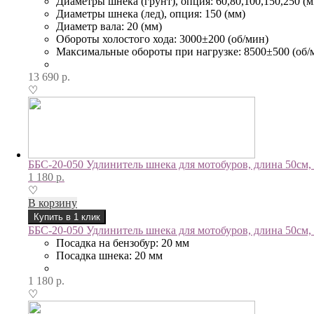
Диаметры шнека (грунт), опция: 60,80,100,150,250 (м
Диаметры шнека (лед), опция: 150 (мм)
Диаметр вала: 20 (мм)
Обороты холостого хода: 3000±200 (об/мин)
Максимальные обороты при нагрузке: 8500±500 (об/
13 690
р.
♡
ББС-20-050 Удлинитель шнека для мотобуров, длина 50см
1 180
р.
♡
В корзину
Купить в 1 клик
ББС-20-050 Удлинитель шнека для мотобуров, длина 50см
Посадка на бензобур: 20 мм
Посадка шнека: 20 мм
1 180
р.
♡