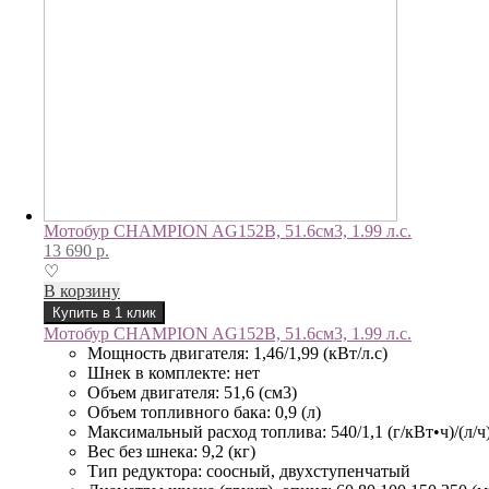
Мотобур CHAMPION AG152B, 51.6см3, 1.99 л.с.
13 690
р.
♡
В корзину
Купить в 1 клик
Мотобур CHAMPION AG152B, 51.6см3, 1.99 л.с.
Мощность двигателя: 1,46/1,99 (кВт/л.с)
Шнек в комплекте: нет
Объем двигателя: 51,6 (см3)
Объем топливного бака: 0,9 (л)
Максимальный расход топлива: 540/1,1 (г/кВт•ч)/(л/ч
Вес без шнека: 9,2 (кг)
Тип редуктора: соосный, двухступенчатый