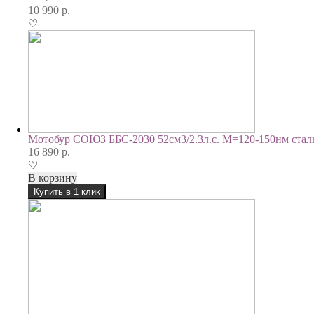
10 990
р.
♡
Мотобур СОЮЗ ББС-2030 52см3/2.3л.с. М=120-150нм стал
16 890
р.
♡
В корзину
Купить в 1 клик