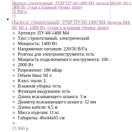
Пылесос строительный, ЗУБР ПУ-60-1400 М4, модель М4-60, 60 л,
1400 Вт, сухая и влажная уборка, корпу
15 960
р.
♡
Пылесос строительный, ЗУБР ПУ-60-1400 М4, модель М4-
60, 60 л, 1400 Вт, сухая и влажная уборка, корпу
Артикул: ПУ-60-1400 М4
Тип: строительный, электрический
Мощность: 1400 Вт
Напряжение питания: 220/50 В/Гц
Розетка для электроинструмента: есть
Мощность подключаемого инструмента: 100 –
2000 Вт
Разрежение: 180 мБар
Объем бака: 60 л
Класс пыли: L
Влажная уборка: есть
Функция выдувания: есть
Длина всасывающего шланга: 3 м
Диаметр всасывающего шланга: 32 мм
Длина кабеля: 4,5 м
Масса изделия: 11 кг
Габариты: 46x44x65 см
15 960
р.