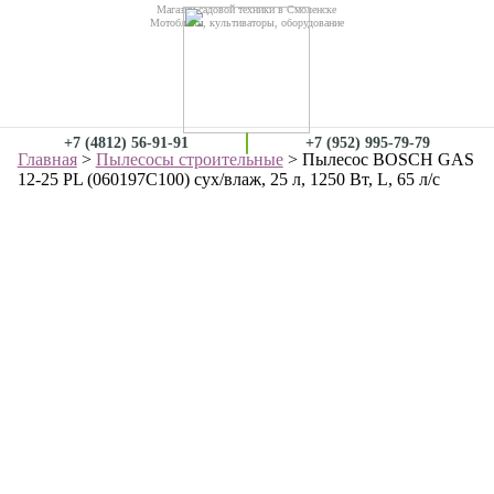
Магазин садовой техники в Смоленске
Мотоблоки, культиваторы, оборудование
+7 (4812) 56-91-91
+7 (952) 995-79-79
Главная
>
Пылесосы строительные
> Пылесос BOSCH GAS
12-25 PL (060197C100) сух/влаж, 25 л, 1250 Вт, L, 65 л/с