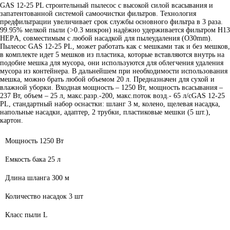
GAS 12-25 PL строительный пылесос с высокой силой всасывания и
запатентованной системой самоочистки фильтров. Технология
предфильтрации увеличивает срок службы основного фильтра в 3 раза.
99.95% мелкой пыли (>0.3 микрон) надёжно удерживается фильтром H13
HEPА, совместимым с любой насадкой для пылеудаления (O30mm).
Пылесос GAS 12-25 PL, может работать как с мешками так и без мешков,
в комплекте идет 5 мешков из пластика, которые вставляются внутрь на
подобие мешка для мусора, они используются для облегчения удаления
мусора из контейнера. В дальнейшем при необходимости использования
мешка, можно брать любой объемом 20 л. Предназначен для сухой и
влажной уборки. Входная мощность – 1250 Вт, мощность всасывания –
237 Вт, объем – 25 л, макс.разр.-200, макс.поток возд.- 65 л/сGAS 12-25
PL, стандартный набор оснастки: шланг 3 м, колено, щелевая насадка,
напольные насадки, адаптер, 2 трубки, пластиковые мешки (5 шт.),
картон.
Мощность
1250 Вт
Емкость бака
25 л
Длина шланга
300 м
Количество насадок
3 шт
Класс пыли
L