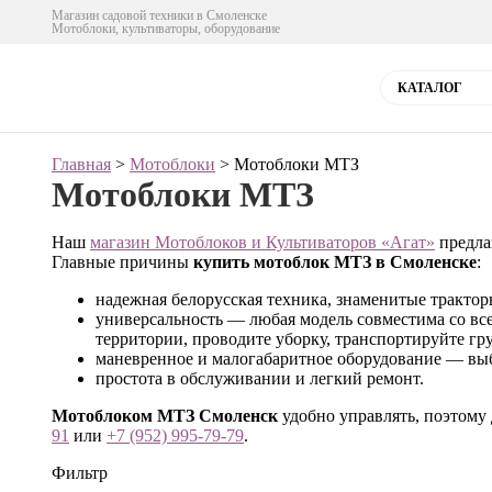
Магазин садовой техники в Смоленске
Мотоблоки, культиваторы, оборудование
КАТАЛОГ
Главная
>
Мотоблоки
> Мотоблоки МТЗ
Мотоблоки МТЗ
Наш
магазин Мотоблоков и Культиваторов «Агат»
предла
Главные причины
купить мотоблок МТЗ в Смоленске
:
надежная белорусская техника, знаменитые трактор
универсальность — любая модель совместима со вс
территории, проводите уборку, транспортируйте груз
маневренное и малогабаритное оборудование — выб
простота в обслуживании и легкий ремонт.
Мотоблоком МТЗ Смоленск
удобно управлять, поэтому
91
или
+7 (952) 995-79-79
.
Фильтр