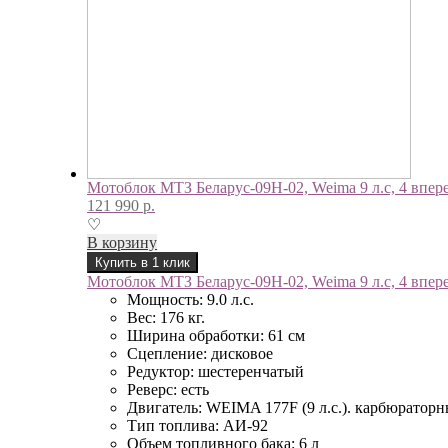
Мотоблок МТЗ Беларус-09Н-02, Weima 9 л.с, 4 вперед
121 990
р.
♡
В корзину
Купить в 1 клик
Мотоблок МТЗ Беларус-09Н-02, Weima 9 л.с, 4 вперед
Мощность: 9.0 л.с.
Вес: 176 кг.
Ширина обработки: 61 см
Сцепление: дисковое
Редуктор: шестеренчатый
Реверс: есть
Двигатель: WEIMA 177F (9 л.с.). карбюратор
Тип топлива: АИ-92
Объем топливного бака: 6 л