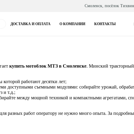
Смоленск, посёлок Тихвин
ДОСТАВКА И ОПЛАТА
О КОМПАНИИ
КОНТАКТЫ
гает
купить мотоблок МТЗ в Смоленске
. Минский тракторный 
ы которой работают десятки лет;
еми доступными съемными модулями: собирайте урожай, обрабат
 и т.д.;
ирайте между мощной техникой и компактными агрегатами, спо
 для разных работ оператору не нужно много опыта. За подробн