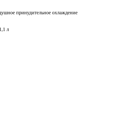
здушное принудительное охлаждение
1,1 л