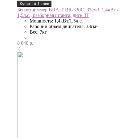
Купить в 1 клик
Бензотриммер BRAIT BR-330С, 33см3, 1,4кВт /
1,5л.с., разборная штанга, диск 3Т
Мощность: 1,4кВт/1,5л.с.
Рабочий объем двигателя: 33см³
Вес: 7кг
8 040
р.
♡