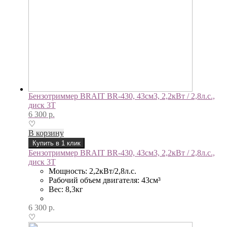
Бензотриммер BRAIT BR-430, 43см3, 2,2кВт / 2,8л.с.,
диск 3Т
6 300
р.
♡
В корзину
Купить в 1 клик
Бензотриммер BRAIT BR-430, 43см3, 2,2кВт / 2,8л.с.,
диск 3Т
Мощность: 2,2кВт/2,8л.с.
Рабочий объем двигателя: 43см³
Вес: 8,3кг
6 300
р.
♡