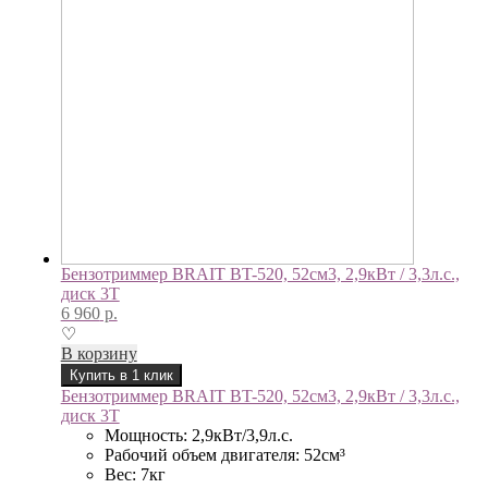
Бензотриммер BRAIT BT-520, 52см3, 2,9кВт / 3,3л.с.,
диск 3Т
6 960
р.
♡
В корзину
Купить в 1 клик
Бензотриммер BRAIT BT-520, 52см3, 2,9кВт / 3,3л.с.,
диск 3Т
Мощность: 2,9кВт/3,9л.с.
Рабочий объем двигателя: 52см³
Вес: 7кг