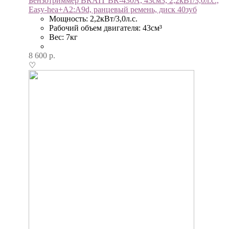
Бензотриммер BRAIT BR-430A, 43см3, 2,2кВт/3,0л.с.,
Easy-hea+A2:A9d, ранцевый ремень, диск 40зуб
Мощность: 2,2кВт/3,0л.с.
Рабочий объем двигателя: 43см³
Вес: 7кг
8 600
р.
♡