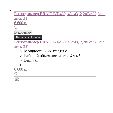
Бензотриммер BRAIT BT-430, 43см3, 2,2кВт / 2,8л.с.,
диск 3Т
6 600
р.
♡
В корзину
Купить в 1 клик
Бензотриммер BRAIT BT-430, 43см3, 2,2кВт / 2,8л.с.,
диск 3Т
Мощность: 2,2кВт/2,8л.с.
Рабочий объем двигателя: 43см³
Вес: 7кг
6 600
р.
♡