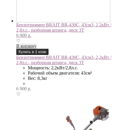
Бензотриммер BRAIT BR-430С, 43см3, 2,2кВт /
2,8л.с., разборная штанга, диск 3Т
6 900
р.
♡
В корзину
Купить в 1 клик
Бензотриммер BRAIT BR-430С, 43см3, 2,2кВт /
2,8л.с., разборная штанга, диск 3Т
Мощность: 2,2кВт/2,8л.с.
Рабочий объем двигателя: 43см³
Вес: 8,3кг
6 900
р.
♡