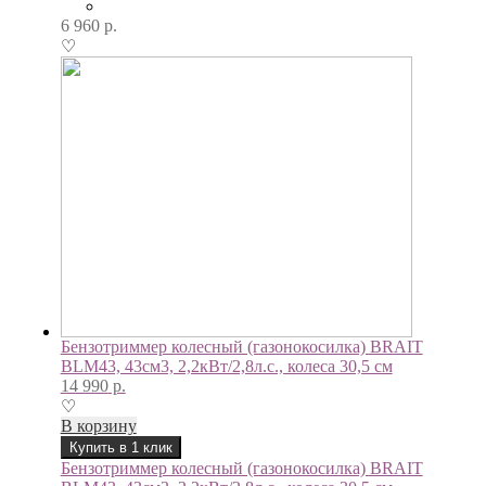
6 960
р.
♡
Бензотриммер колесный (газонокосилка) BRAIT
BLM43, 43см3, 2,2кВт/2,8л.с., колеса 30,5 см
14 990
р.
♡
В корзину
Купить в 1 клик
Бензотриммер колесный (газонокосилка) BRAIT