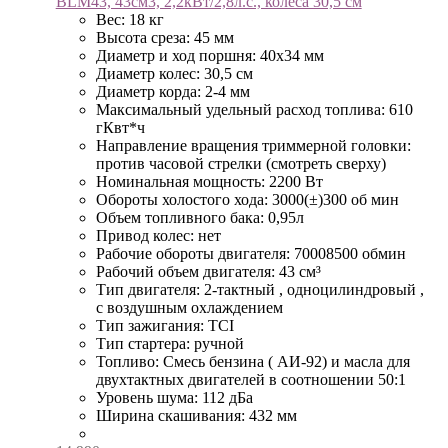
BLM43, 43см3, 2,2кВт/2,8л.с., колеса 30,5 см
Вес: 18 кг
Высота среза: 45 мм
Диаметр и ход поршня: 40х34 мм
Диаметр колес: 30,5 см
Диаметр корда: 2-4 мм
Максимальный удельный расход топлива: 610
гКвт*ч
Направление вращения триммерной головки:
против часовой стрелки (смотреть сверху)
Номинальная мощность: 2200 Вт
Обороты холостого хода: 3000(±)300 об мин
Объем топливного бака: 0,95л
Привод колес: нет
Рабочие обороты двигателя: 70008500 обмин
Рабочий объем двигателя: 43 см³
Тип двигателя: 2-тактный , одноцилиндровый ,
с воздушным охлаждением
Тип зажигания: TCI
Тип стартера: ручной
Топливо: Смесь бензина ( АИ-92) и масла для
двухтактных двигателей в соотношении 50:1
Уровень шума: 112 дБа
Ширина скашивания: 432 мм