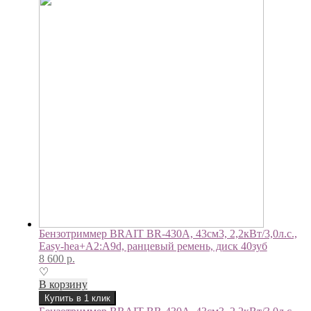
Бензотриммер BRAIT BR-430A, 43см3, 2,2кВт/3,0л.с.,
Easy-hea+A2:A9d, ранцевый ремень, диск 40зуб
8 600
р.
♡
В корзину
Купить в 1 клик