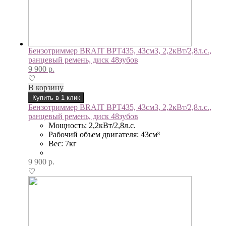
Бензотриммер BRAIT BPT435, 43см3, 2,2кВт/2,8л.с.,
ранцевый ремень, диск 48зубов
9 900
р.
♡
В корзину
Купить в 1 клик
Бензотриммер BRAIT BPT435, 43см3, 2,2кВт/2,8л.с.,
ранцевый ремень, диск 48зубов
Мощность: 2,2кВт/2,8л.с.
Рабочий объем двигателя: 43см³
Вес: 7кг
9 900
р.
♡