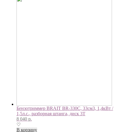
Бензотриммер BRAIT BR-330С, 33см3, 1,4кВт /
1,5л.с., разборная штанга, диск 3Т
8 040
р.
♡
В корзину