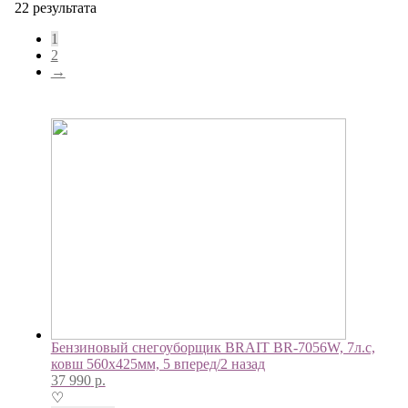
22 результата
1
2
→
Бензиновый снегоуборщик BRAIT BR-7056W, 7л.с,
ковш 560х425мм, 5 вперед/2 назад
37 990
р.
♡