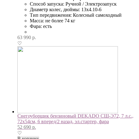
Способ запуска: Ручной / Электрозапуск
Диаметр колес, дюймы: 13х4.10-6
Тип передвижения: Колесный самоходный
Масса: не более 74 кг
Фара: есть
63 990
р.
♡
Снегоуборщик бензиновый DEKADO СШ-Э72, 7 л.с.,
72х54см, 6 вперед/2 назад, эл.стартер, фара
52 690
р.
♡
В корзину