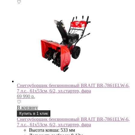
♡
Снегоуборщик бензининовый BRAIT BR-7861ELW-6,
7 л.с., 61х53см, 6/2, эл.стартер, фара
69 990
р.
♡
В корзину
Купить в 1 клик
Снегоуборщик бензининовый BRAIT BR-7861ELW-6,
7 л.с., 61х53см, 6/2, эл.стартер, фара
Высота ковша: 533 мм