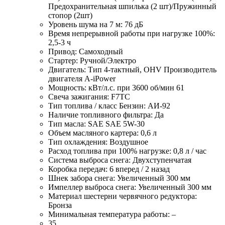
Предохранительная шпилька (2 шт)/Пружинный
стопор (2шт)
Уровень шума на 7 м: 76 дБ
Время непрерывной работы при нагрузке 100%:
2,5-3 ч
Привод: Самоходный
Стартер: Ручной/Электро
Двигатель: Тип 4-тактный, OHV Производитель
двигателя A-iPower
Мощность: кВт/л.с. при 3600 об/мин 61
Свеча зажигания: F7TC
Тип топлива / класс Бензин: АИ-92
Наличие топливного фильтра: Да
Тип масла: SAE SAE 5W-30
Объем масляного картера: 0,6 л
Тип охлаждения: Воздушное
Расход топлива при 100% нагрузке: 0,8 л / час
Система выброса снега: Двухступенчатая
Коробка передач: 6 вперед / 2 назад
Шнек забора снега: Увеличенный 300 мм
Импеллер выброса снега: Увеличенный 300 мм
Материал шестерни червячного редуктора:
Бронза
Минимальная температура работы: –
35