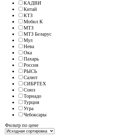
КАДВИ
Китай
КТЗ
Мобил К
МТЗ
МТЗ Беларус
Мул
Нева
Ока
Пахарь
Россия
РЫСЬ
Салют
СИБРТЕХ
Союз
Торнадо
Турция
Угра
Чебоксары
Фильтр по цене