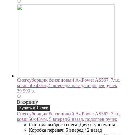
♡
Снегоуборщик бензиновый A-iPower AS567, 7л.с,
ковш 56х43мм, 5 вперед/2 назад, подогрев ручек
39 990
р.
♡
В корзину
Купить в 1 клик
Снегоуборщик бензиновый A-iPower AS567, 7л.с,
ковш 56х43мм, 5 вперед/2 назад, подогрев ручек
Система выброса снега: Двухступенчатая
Коробка передач: 5 вперед / 2 назад