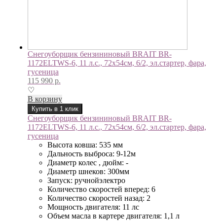
Снегоуборщик бензининовый BRAIT BR-
1172ELTWS-6, 11 л.с., 72х54см, 6/2, эл.стартер, фара,
гусеница
115 990
р.
♡
В корзину
Купить в 1 клик
Снегоуборщик бензининовый BRAIT BR-
1172ELTWS-6, 11 л.с., 72х54см, 6/2, эл.стартер, фара,
гусеница
Высота ковша: 535 мм
Дальность выброса: 9-12м
Диаметр колес , дюйм: -
Диаметр шнеков: 300мм
Запуск: ручнойэлектро
Количество скоростей вперед: 6
Количество скоростей назад: 2
Мощность двигателя: 11 лс
Объем масла в картере двигателя: 1,1 л