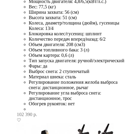
Мощность двигателя: 4,8/6,5(кВт/л.с.)
Вес: 77,5 (кг)
Ширина захвата: 56 (см)
Высота захвата: 51 (см)
Колеса, диаметр/толщина (дюйм), гусеницы
Колеса: 13/4
Блокировка колес/гусениц: шплинт
Количество передач вперед/назад: 6/2
Объем двигателя: 208 (см3)
Объем топливного бака: 3 (л)
Объем картера: 0,6 (л)
Тип запуска двигателя: ручной/электрический
Фары: да
Выброс снега: 2 ступенчатый
Материал шнека: сталь
Регулирование положения желоба выброса
снега: дистанционное, рычаг
Регулирование угла выброса снега:
дистанционное, трос
Обогрев рукояток: нет
102 390
р.
♡