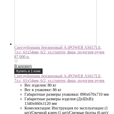
Снегоуборщик бензиновый A-iPOWER AS617LE,
7л.с, 61х54мм, 6/2, эл.стартер, фара, подогрев ручек
87 000
р.
♡
В корзину
Купить в 1 клик
Снегоуборщик бензиновый A-iPOWER AS617LE,
7л.с, 61х54мм, 6/2, эл.стартер, фара, подогрев ручек
Вес изделия: 80 кг
Вес в упаковке: 86 кг
Габаритные размеры упаковки: 890х670х710 мм
Габаритные размеры изделия (ДхШхВ):
1340x660x1120 мм
Комплектация: Инструкция по эксплуатации (1
шт)/Свечной ключ (1 шт)/Срезные болты (6 шт)/