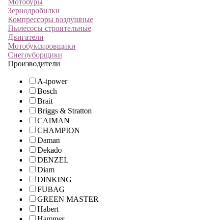
Мотобуры
Зернодробилки
Компрессоры воздушные
Пылесосы строительные
Двигатели
Мотобуксировщики
Снегоуборщики
Производители
A-ipower
Bosch
Brait
Briggs & Stratton
CAIMAN
CHAMPION
Daman
Dekado
DENZEL
Diam
DINKING
FUBAG
GREEN MASTER
Habert
Hammer