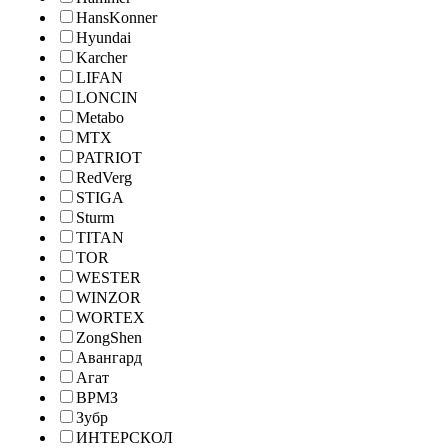
HansKonner
Hyundai
Karcher
LIFAN
LONCIN
Metabo
MTX
PATRIOT
RedVerg
STIGA
Sturm
TITAN
TOR
WESTER
WINZOR
WORTEX
ZongShen
Авангард
Агат
ВРМЗ
Зубр
ИНТЕРСКОЛ