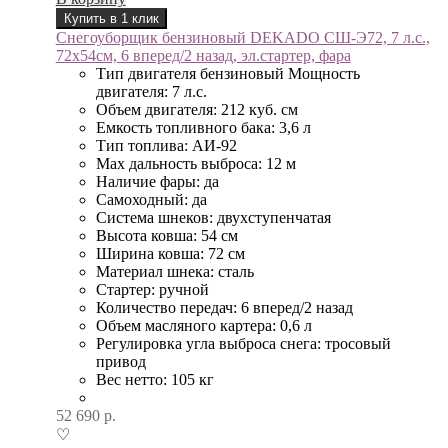
Купить в 1 клик
Снегоуборщик бензиновый DEKADO СШ-Э72, 7 л.с.,
72х54см, 6 вперед/2 назад, эл.стартер, фара
Тип двигателя бензиновый Мощность
двигателя: 7 л.с.
Объем двигателя: 212 куб. см
Емкость топливного бака: 3,6 л
Тип топлива: АИ-92
Max дальность выброса: 12 м
Наличие фары: да
Самоходный: да
Система шнеков: двухступенчатая
Высота ковша: 54 см
Ширина ковша: 72 см
Материал шнека: сталь
Стартер: ручной
Количество передач: 6 вперед/2 назад
Объем масляного картера: 0,6 л
Регулировка угла выброса снега: тросовый
привод
Вес нетто: 105 кг
52 690
р.
♡