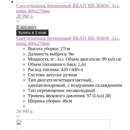
Снегоуборщик бензиновый BRAIT BR-3046W, 3л.с,
ковш 460х270мм
28 990
р.
♡
В корзину
Купить в 1 клик
Снегоуборщик бензиновый BRAIT BR-3046W, 3л.с,
ковш 460х270мм
Высота уборки: 27см
Дальность выброса: 9м
Мощность лс: 3л.с Объем двигателя: 99 куб.см
Объем топливного бака: 1,4л
Расход топлива: 420 г/кВт.ч
Система запуска: ручная
Тип двигателя:четырехтактный,
одноцилиндровый, с воздушным охлаждением
Тип перемещения: несамоходный
Уровень звукового давления: 97 (Lwa) Дб
Ширина уборки: 46см
28 990
р.
♡