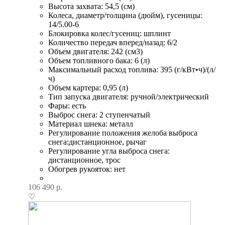
Высота захвата: 54,5 (см)
Колеса, диаметр/толщина (дюйм), гусеницы:
14/5.00-6
Блокировка колес/гусениц: шплинт
Количество передач вперед/назад: 6/2
Объем двигателя: 242 (см3)
Объем топливного бака: 6 (л)
Максимальный расход топлива: 395 (г/кВт•ч)/(л/
ч)
Объем картера: 0,95 (л)
Тип запуска двигателя: ручной/электрический
Фары: есть
Выброс снега: 2 ступенчатый
Материал шнека: металл
Регулирование положения желоба выброса
снега:дистанционное, рычаг
Регулирование угла выброса снега:
дистанционное, трос
Обогрев рукояток: нет
106 490
р.
♡