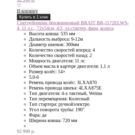
♡
В корзину
Купить в 1 клик
Снегоуборщик бензининовый BRAIT BR-1172ELWS-
4, 11 л.с., 72х54см, 4/2, эл.стартер, фара, колеса
Высота ковша: 535 мм
Дальность выброса: 9-12м
Диаметр шнеков: 300мм
Количество скоростей вперед: 4
Количество скоростей назад: 2
Мощность двигателя: 11 лс
Объем масла в картере двигателя: 1,1 л
Размер колёс: 14×
5,0-6
Ремень привода колёс: 3LXA870
Ремень привода шнека: 4LXA875E
Тип двигателя: 4-х тактный, Weima
Тип перемещения: Колесный
Тип стартера: ручнойэлектро
Угол поворота трубы: 190°
Фара: да
Ширина ковша: 720 мм
92 990
р.