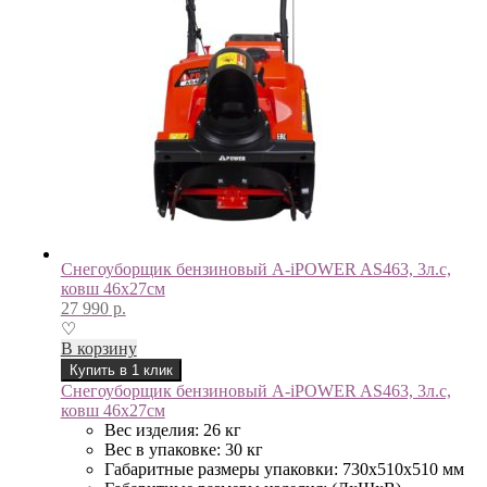
Снегоуборщик бензиновый A-iPOWER AS463, 3л.с,
ковш 46х27см
27 990
р.
♡
В корзину
Купить в 1 клик
Снегоуборщик бензиновый A-iPOWER AS463, 3л.с,
ковш 46х27см
Вес изделия: 26 кг
Вес в упаковке: 30 кг
Габаритные размеры упаковки: 730х510х510 мм