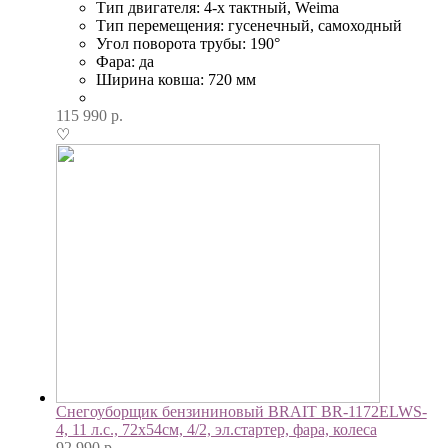
Тип двигателя: 4-х тактный, Weima
Тип перемещения: гусенечный, самоходный
Угол поворота трубы: 190°
Фара: да
Ширина ковша: 720 мм
115 990
р.
♡
Снегоуборщик бензининовый BRAIT BR-1172ELWS-
4, 11 л.с., 72х54см, 4/2, эл.стартер, фара, колеса
92 990
р.