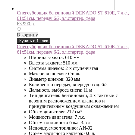
Снегоуборщик бензиновый DEKADO ST 610E, 7 л.с.,
61х51см, передач 6/2, эл.стартер, фара
63 990
р.
♡
В корзину
Купить в 1 клик
Снегоуборщик бензиновый DEKADO ST 610E, 7 л.с.,
61х51см, передач 6/2, эл.стартер, фара
Ширина захвата: 610 мм
Высота захвата: 510 мм
Система шнеков: 2-х ступенчатая
Материал шнеков: Сталь
Диаметр шнеков: 320 мм
Количество передач, вперед/назад: 6/2
Дальность выброса снега: 11 м
Тип двигателя: Бензиновый, 4-х тактный с
верхним расположением клапанов и
принудительным воздушным охлаждением
Объем двигателя: 212 см³
Мощность двигателя: 7 л.с.
Объем топливного бака: 3.5 л.
Используемое топливо: АИ-92
Объем масляного картера: 0.6 л.