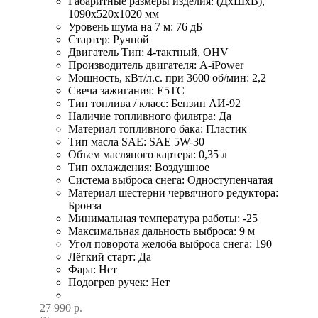
Габаритные размеры изделия: (ДхШхВ),
1090х520х1020 мм
Уровень шума на 7 м: 76 дБ
Стартер: Ручной
Двигатель Тип: 4-тактный, OHV
Производитель двигателя: A-iPower
Мощность, кВт/л.с. при 3600 об/мин: 2,2
Свеча зажигания: E5TC
Тип топлива / класс: Бензин АИ-92
Наличие топливного фильтра: Да
Материал топливного бака: Пластик
Тип масла SAE: SAE 5W-30
Объем масляного картера: 0,35 л
Тип охлаждения: Воздушное
Система выброса снега: Одноступенчатая
Материал шестерни червячного редуктора:
Бронза
Минимальная температура работы: -25
Максимальная дальность выброса: 9 м
Угол поворота желоба выброса снега: 190
Лёгкий старт: Да
Фара: Нет
Подогрев ручек: Нет
27 990
р.