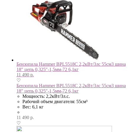
Бензопила Hammer BPL5518C 2,2кВт/3лс 55см3 шина
18″ цепь 0,325″-1,5мм-72 6,1кг
11 490
р.
♡
Бензопила Hammer BPL5518C 2,2кВт/3лс 55см3 шина
18″ цепь 0,325″-1,5мм-72 6,1кг
Мощность: 2,2кВт/3л.с.
Рабочий объем двигателя: 55см³
Вес: 6,1 кг
11 490
р.
♡