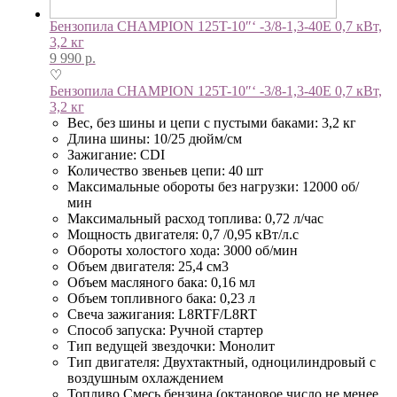
Бензопила CHAMPION 125T-10″‘ -3/8-1,3-40E 0,7 кВт,
3,2 кг
9 990
р.
♡
Бензопила CHAMPION 125T-10″‘ -3/8-1,3-40E 0,7 кВт,
3,2 кг
Вес, без шины и цепи с пустыми баками: 3,2 кг
Длина шины: 10/25 дюйм/см
Зажигание: CDI
Количество звеньев цепи: 40 шт
Максимальные обороты без нагрузки: 12000 об/
мин
Максимальный расход топлива: 0,72 л/час
Мощность двигателя: 0,7 /0,95 кВт/л.с
Обороты холостого хода: 3000 об/мин
Объем двигателя: 25,4 см3
Объем масляного бака: 0,16 мл
Объем топливного бака: 0,23 л
Свеча зажигания: L8RTF/L8RT
Способ запуска: Ручной стартер
Тип ведущей звездочки: Монолит
Тип двигателя: Двухтактный, одноцилиндровый с
воздушным охлаждением
Топливо Смесь бензина (октановое число не менее