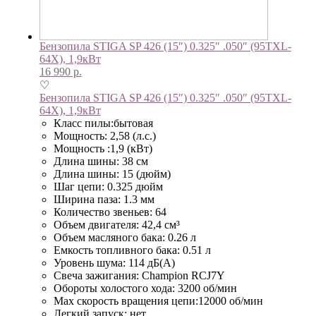
Бензопила STIGA SP 426 (15″) 0.325″ .050″ (95TXL-
64X), 1,9кВт
16 990
р.
♡
Бензопила STIGA SP 426 (15″) 0.325″ .050″ (95TXL-
64X), 1,9кВт
Класс пилы:бытовая
Мощность: 2,58 (л.с.)
Мощность :1,9 (кВт)
Длина шины: 38 см
Длина шины: 15 (дюйм)
Шаг цепи: 0.325 дюйм
Ширина паза: 1.3 мм
Количество звеньев: 64
Объем двигателя: 42,4 см³
Объем масляного бака: 0.26 л
Емкость топливного бака: 0.51 л
Уровень шума: 114 дБ(А)
Свеча зажигания: Champion RCJ7Y
Обороты холостого хода: 3200 об/мин
Мах скорость вращения цепи:12000 об/мин
Легкий запуск: нет