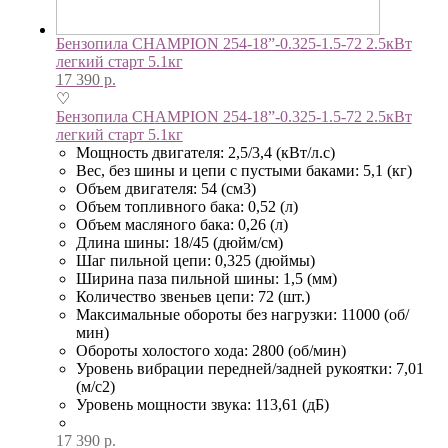
Бензопила CHAMPION 254-18”-0.325-1.5-72 2.5кВт
легкий старт 5.1кг
17 390
р.
♡
Бензопила CHAMPION 254-18”-0.325-1.5-72 2.5кВт
легкий старт 5.1кг
Мощность двигателя: 2,5/3,4 (кВт/л.с)
Вес, без шины и цепи с пустыми баками: 5,1 (кг)
Объем двигателя: 54 (см3)
Объем топливного бака: 0,52 (л)
Объем масляного бака: 0,26 (л)
Длина шины: 18/45 (дюйм/см)
Шаг пильной цепи: 0,325 (дюймы)
Ширина паза пильной шины: 1,5 (мм)
Количество звеньев цепи: 72 (шт.)
Максимальные обороты без нагрузки: 11000 (об/
мин)
Обороты холостого хода: 2800 (об/мин)
Уровень вибрации передней/задней рукоятки: 7,01
(м/с2)
Уровень мощности звука: 113,61 (дБ)
17 390
р.