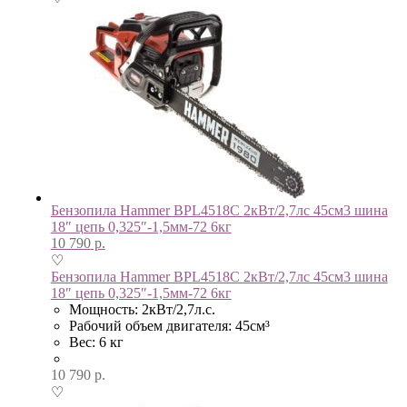
Бензопила Hammer BPL4518C 2кВт/2,7лс 45см3 шина
18″ цепь 0,325″-1,5мм-72 6кг
10 790
р.
♡
Бензопила Hammer BPL4518C 2кВт/2,7лс 45см3 шина
18″ цепь 0,325″-1,5мм-72 6кг
Мощность: 2кВт/2,7л.с.
Рабочий объем двигателя: 45см³
Вес: 6 кг
10 790
р.
♡