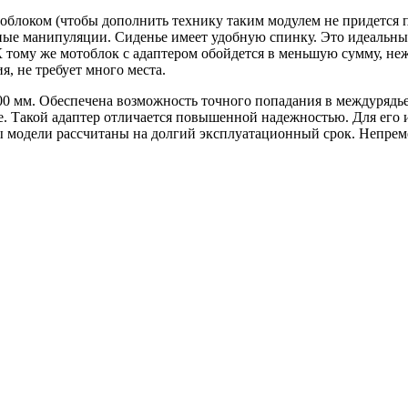
тоблоком (чтобы дополнить технику таким модулем не придется 
иные манипуляции. Сиденье имеет удобную спинку. Это идеальны
 К тому же мотоблок с адаптером обойдется в меньшую сумму, н
, не требует много места.
0 мм. Обеспечена возможность точного попадания в междурядье
ае. Такой адаптер отличается повышенной надежностью. Для ег
ты модели рассчитаны на долгий эксплуатационный срок. Непрем