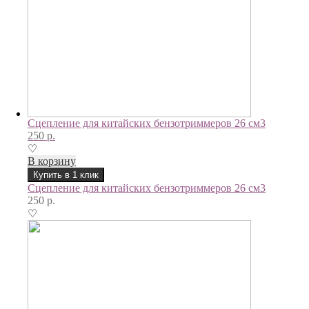
Сцепление для китайских бензотриммеров 26 см3
250
р.
♡
В корзину
Купить в 1 клик
Сцепление для китайских бензотриммеров 26 см3
250
р.
♡