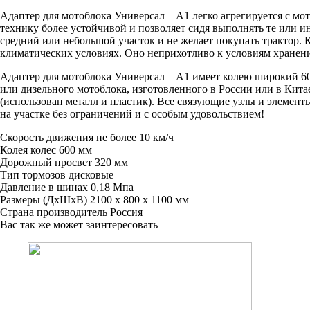
Адаптер для мотоблока Универсал – А1 легко агрегируется с мо
технику более устойчивой и позволяет сидя выполнять те или 
средний или небольшой участок и не желает покупать трактор.
климатических условиях. Оно неприхотливо к условиям хранения
Адаптер для мотоблока Универсал – А1 имеет колею широкий 60
или дизельного мотоблока, изготовленного в России или в Кит
(использован металл и пластик). Все связующие узлы и элемен
на участке без ограничений и с особым удовольствием!
Скорость движения
не более 10 км/ч
Колея колес
600 мм
Дорожный просвет
320 мм
Тип тормозов
дисковые
Давление в шинах
0,18 Мпа
Размеры (ДхШхВ)
2100 х 800 х 1100 мм
Страна производитель
Россия
Вас так же может заинтересовать