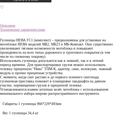
♡
Описание
Технические характеристики
Гусеницы НЕВА ГС1 (комплект) – предназначены для установки на
мотоблоки НЕВА моделей МБ2, МБ23 и МБ-Компакт. Они существенно
увеличивают тяговые возможности мотоблока и повышают
проходимость на всех типах дорожного и грунтового покрытия (в том
числе по снежному покрову).
Использовать гусеницы допускается как в зимний, так и в летний
период времени. Для транспортировки грузов можно использовать
тележку прицепную “Нева” ТПМ-К, адаптер, сани, волокуши, лыжный
модуль и прочие прицепные устройства.
С момента, когда снег растаял и до первого осеннего снегопада
гусеничная приставка поможет в планировке ландшафта на дачном
участке, перемещению грузов в прицепной тележке.
Устанавливаются взамен штатных колёс мотоблока с использованием
минимального набора широко распространённого инструмента.
Габариты 1 гусеницы
966*229*493мм
Вес 1 гусеницы
34,4 кг